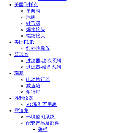
美国飞托克
单向阀
球阀
针形阀
焊接接头
螺纹接头
美国FLIR
红外热像仪
普瑞奇
过滤器-滤芯系列
过滤器-设备系列
瑞基
电动执行器
减速箱
角行程
胜利仪器
VC系列万用表
雪迪龙
环境监测系统
配套产品及部件
采样