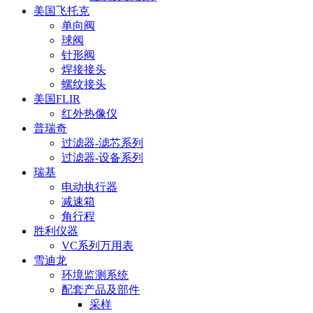
美国飞托克
单向阀
球阀
针形阀
焊接接头
螺纹接头
美国FLIR
红外热像仪
普瑞奇
过滤器-滤芯系列
过滤器-设备系列
瑞基
电动执行器
减速箱
角行程
胜利仪器
VC系列万用表
雪迪龙
环境监测系统
配套产品及部件
采样