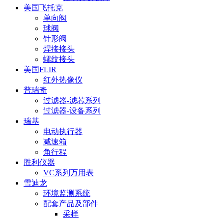
美国飞托克
单向阀
球阀
针形阀
焊接接头
螺纹接头
美国FLIR
红外热像仪
普瑞奇
过滤器-滤芯系列
过滤器-设备系列
瑞基
电动执行器
减速箱
角行程
胜利仪器
VC系列万用表
雪迪龙
环境监测系统
配套产品及部件
采样